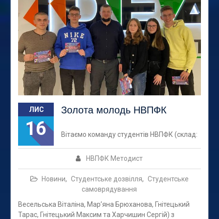
Золота молодь НВПФК
ЛИС
16
Вітаємо команду студентів НВПФК (склад:
НВПФК Методист
Новини
,
Студентське дозвілля
,
Студентське
самоврядування
Весельська Віталіна, Мар’яна Брюханова, Гнітецький
Тарас, Гнітецький Максим та Харчишин Сергій) з