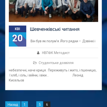
Шевченківські читання
КВІ
20
Він був як полум’я. Його рядки – Дзвінкі і
НВПФК Методист
Студентське дозвілля
небезпечні, наче криця. Переживуть і жито, і пшеницю,
І хліб, і сіль, і війни, і віки… Леонід
Кисельов
Навігація
Назад
1
5
…
6