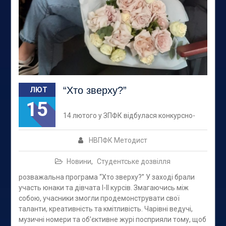
“Хто зверху?”
ЛЮТ
15
14 лютого у ЗПФК відбулася конкурсно-
НВПФК Методист
Новини
,
Студентське дозвілля
розважальна програма “Хто зверху?” У заході брали
участь юнаки та дівчата І-ІІ курсів. Змагаючись між
собою, учасники змогли продемонструвати свої
таланти, креативність та кмітливість. Чарівні ведучі,
музичні номери та об’єктивне журі посприяли тому, щоб