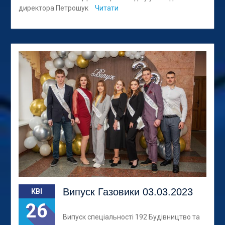
директора Петрошук
Читати
Випуск Газовики 03.03.2023
КВІ
26
Випуск спеціальності 192 Будівництво та