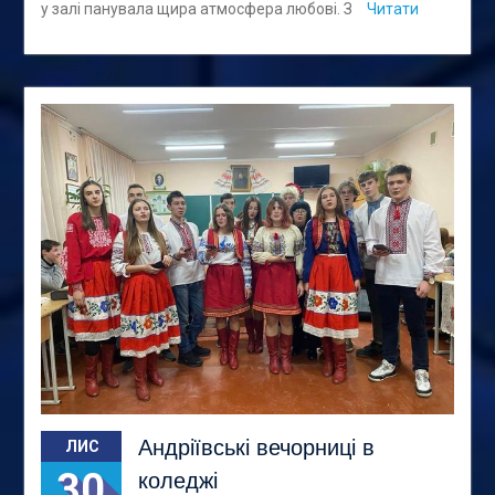
у залі панувала щира атмосфера любові. З
Читати
Андріївські вечорниці в
ЛИС
30
коледжі