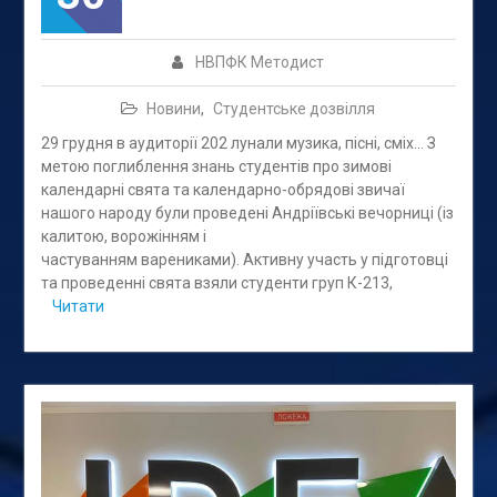
НВПФК Методист
Новини
,
Студентське дозвілля
29 грудня в аудиторії 202 лунали музика, пісні, сміх… З
метою поглиблення знань студентів про зимові
календарні свята та календарно-обрядові звичаї
нашого народу були проведені Андріївські вечорниці (із
калитою, ворожінням і
частуванням варениками). Активну участь у підготовці
та проведенні свята взяли студенти груп К-213,
Читати