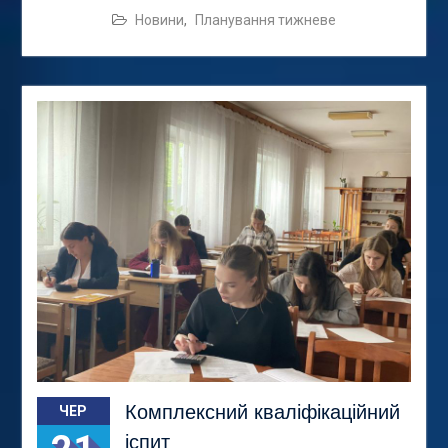
Новини
,
Планування тижневе
Комплексний кваліфікаційний
ЧЕР
іспит