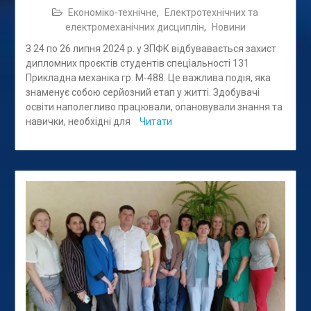
Економіко-технічне
,
Електротехнічних та
електромеханічних дисциплін
,
Новини
З 24 по 26 липня 2024 р. у ЗПФК відбувавається захист
дипломних проєктів студентів спеціальності 131
Прикладна механіка гр. М-488. Це важлива подія, яка
знаменує собою серйозний етап у житті. Здобувачі
освіти наполегливо працювали, опановували знання та
навички, необхідні для
Читати