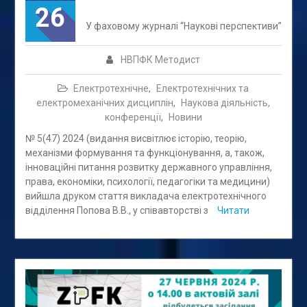
26
У фаховому журналі “Наукові перспективи”
НВПФК Методист
Електротехнічне
,
Електротехнічних та
електромеханічних дисциплін
,
Наукова діяльність,
конференції
,
Новини
№ 5(47) 2024 (видання висвітлює історію, теорію,
механізми формування та функціонування, а, також,
інноваційні питання розвитку державного управління,
права, економіки, психології, педагогіки та медицини)
вийшла друком стаття викладача електротехнічного
відділення Попова В.В., у співавторстві з
Читати