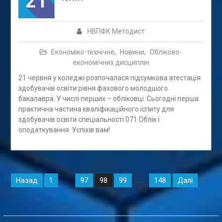
21
НВПФК Методист
Економіко-технічне
,
Новини
,
Обліково-
економічних дисциплін
21 червня у коледжі розпочалася підсумкова атестація
здобувачів освіти рівня фахового молодшого
бакалавра. У числі перших – обліковці. Сьогодні перша
практична частина кваліфікаційного іспиту для
здобувачів освіти спеціальності 071 Облік і
оподаткування. Успіхів вам!
Навігація
Назад
1
97
99
148
Далі
…
98
…
записів