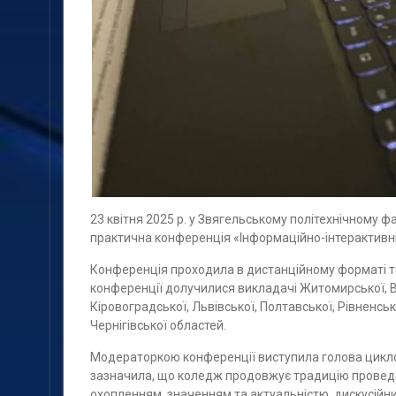
23 квітня 2025 р. у Звягельському політехнічному 
практична конференція «Інформаційно-інтерактивні 
Конференція проходила в дистанційному форматі та
конференції долучилися викладачі Житомирської, Він
Кіровоградської, Львівської, Полтавської, Рівненськ
Чернігівської областей.
Модераторкою конференції виступила голова цикло
зазначила, що коледж продовжує традицію проведен
охопленням, значенням та актуальністю, дискусійн