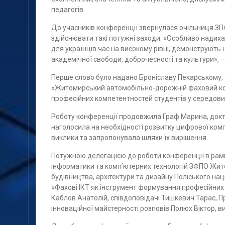
педагогів.
До учасників конференції звернулася очільниця З
здійснювати такі потужні заходи. «Особливо надихаю
для українців час на високому рівні, демонструють 
академічної свободи, доброчесності та культури», 
Перше слово було надано Броніславу Пекарському, 
«Житомирський автомобільно-дорожній фаховий ко
професійних компетентностей студентів у середов
Роботу конференції продовжила Граф Марина, докто
наголосила на необхідності розвитку цифрової комп
виклики та запропонувала шляхи їх вирішення.
Потужною делегацією до роботи конференції в рам
інформатики та комп’ютерних технологій ЗФПО Жит
будівництва, архітектури та дизайну Поліського нац
«Фахові ІКТ як інструмент формування професійних н
Каблов Анатолій, співдоповідачі Тишкевич Тарас, 
інноваційної майстерності розповів Полюх Віктор, 