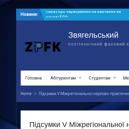
Skip
Новини:
Рейтингові списки абітурієнтів на
to
основі БСО
content
Рейтингові списки на основі ПЗСО
Наказ про зарахування на навчання на
Звягельський
основі БСО
політехнічний фаховий 
Головна
Абітурієнтам
Студентам
Ме
Home
Підсумки V Міжрегіональної науково-практичн
Підсумки V Міжрегіональної 