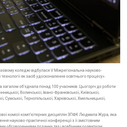
фаховому коледжі відбулася V Міжрегіональна науково-
технології як засіб удосконалення освітнього процесу».
 загалом об’єднала понад 100 учасників. Цьогоріч до роботи
ницької, Волинської, Івано-Франківської, Київської,
ої, Сумської, Тернопільської, Харківської, Хмельницької,
вої комісії комп’ютерних дисциплін ЗПФК Людмила Жура, яка
ня науково-практичної конференції з її змістовним
ими обговореннями поданих тез і всебічним розвитком