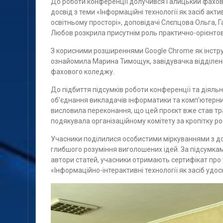
До роботи конференції долучився Галицький фахов
досвід з теми «Інформаційні технології як засіб ак
освітньому просторі», доповідачі Слєпцова Ольга, 
Любов розкрила присутнім роль практично-орієнто
З корисними розширеннями Google Chrome як інстр
ознайомила Марина Тимощук, завідувачка відділенн
фахового коледжу.
До підбиття підсумків роботи конференції та діял
об’єднання викладачів інформатики та комп’ютерни
висловила переконання, що цей проєкт вже став тр
подякувала організаційному комітету за кропітку р
Учасники поділилися особистими міркуваннями з до
глибшого розуміння виголошених ідей. За підсумками
автори статей, учасники отримають сертифікат про
«Інформаційно-інтерактивні технології як засіб удо