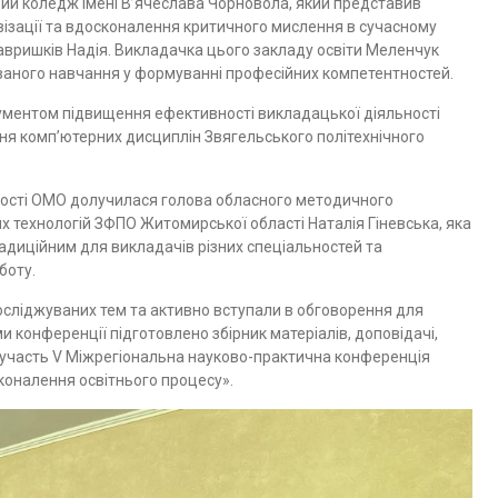
ий коледж імені В’ячеслава Чорновола, який представив
тивізації та вдосконалення критичного мислення в сучасному
Гавришків Надія. Викладачка цього закладу освіти Меленчук
ваного навчання у формуванні професійних компетентностей.
ументом підвищення ефективності викладацької діяльності
я комп’ютерних дисциплін Звягельського політехнічного
ьності ОМО долучилася голова обласного методичного
х технологій ЗФПО Житомирської області Наталія Гіневська, яка
адиційним для викладачів різних спеціальностей та
оботу.
сліджуваних тем та активно вступали в обговорення для
 конференції підготовлено збірник матеріалів, доповідачі,
 участь V Міжрегіональна науково-практична конференція
сконалення освітнього процесу».