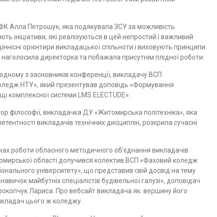
ПФК Алла Петрошук, яка подякувала ЗСУ за можливість
ть ініціативи, які реалізуються в цей непростий і важливий
ціннісні орієнтири викладацької спільноти і виховують принципи
– наголосила директорка та побажала присутнім плідної роботи.
одному з засновників конференції, викладачу ВСП
ледж НТУ», який презентував доповідь «Формування
ищі комплексної системи LMS ELECTUDE».
р філософії, викладачка ДУ «Житомирська політехніка», яка
етентності викладачів технічних дисциплін, розкрила сучасні
ках роботи обласного методичного об’єднання викладачів
омирської області долучився колектив ВСП «Фаховий коледж
іонального університету», що представив свій досвід на тему
авичок майбутніх спеціалістів будівельної галузі», доповідач
Прокопчук Лариса. Про вебсайт викладача як вершину його
викладач цього ж коледжу.