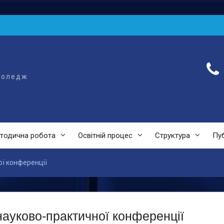
коледж
тодична робота
Освітній процес
Структура
Пуб
ої конференції
науково-практичної конференції