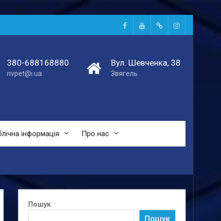
Facebook
Youtube
Telegtam
Instagram
380-688168880
Вул. Шевченка, 38
nvpet@i.ua
Звягель
лічна інформація
Про нас
Пошук
Пошук