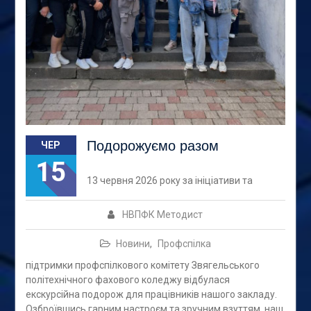
Подорожуємо разом
ЧЕР
15
13 червня 2026 року за ініціативи та
НВПФК Методист
Новини
,
Профспілка
підтримки профспілкового комітету Звягельського
політехнічного фахового коледжу відбулася
екскурсійна подорож для працівників нашого закладу.
Озброївшись гарним настроєм та зручним взуттям, наш