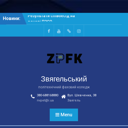
Skip
Новини:
Результати співбесід на
to
основі БСО
content
Рейтингові списки
абітурієнтів на основі
Facebook
Youtube
Telegtam
Instagram
БСО
Результати співбесід на
основі ПЗСО
Звягельський
політехнічний фаховий коледж
380-688168880
Вул. Шевченка, 38
nvpet@i.ua
Звягель
Menu