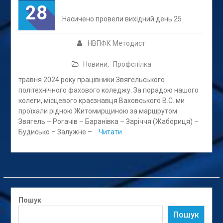
28
Насичено провели вихідний день 25
НВПФК Методист
Новини
,
Профспілка
травня 2024 року працівники Звягельського
політехнічного фахового коледжу. За порадою нашого
колеги, місцевого краєзнавця Ваховського В.С. ми
проїхали рідною Житомирщиною за маршрутом
Звягель – Рогачів – Баранівка – Заріччя (Жабориця) –
Будисько – Залужне –
Читати
Пошук
Пошук