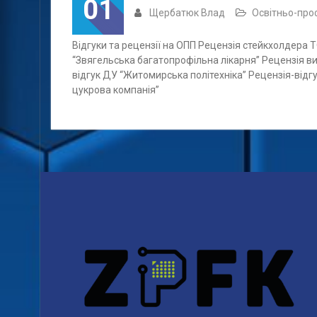
01
Щербатюк Влад
Освітньо-про
Відгуки та рецензії на ОПП Рецензія стейкхолдера
“Звягельська багатопрофільна лікарня” Рецензія ви
відгук ДУ “Житомирська політехніка” Рецензія-відгу
цукрова компанія”