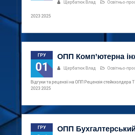
Щербатюк Влад
Освітньо-про
2023 2025
ОПП Комп’ютерна ін
ГРУ
01
Щербатюк Влад
Освітньо-про
Відгуки та рецензії на ОПП Рецензія стейкхолдера 
2023 2025
ОПП Бухгалтерський
ГРУ