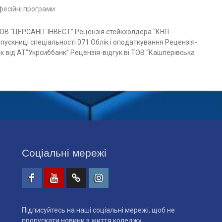
фесійні програми
 ТОВ “ЦЕРСАНІТ ІНВЕСТ” Рецензія стейкхолдера “КНП
пускниці спеціальності 071 Облік і оподаткування Рецензія-
к від АТ”Укрсиббанк” Рецензія-відгук ві ТОВ “Кашперівська
Соціальні мережі
Facebook
Youtube
Telegtam
Instagram
Підписуйтесь на наші соціальні мережі, щоб не
пропускати новини з життя коледжу