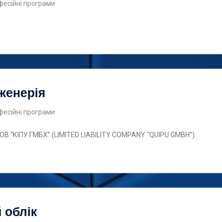
фесійні програми
женерія
фесійні програми
ТОВ “КІПУ ГМБХ” (LIMITED LIABILITY COMPANY “QUIPU GMBH”)
 облік