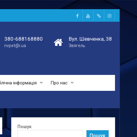
Facebook
Youtube
Telegtam
Instagram
380-688168880
Вул. Шевченка, 38
nvpet@i.ua
Звягель
лічна інформація
Про нас
Пошук
Пошук