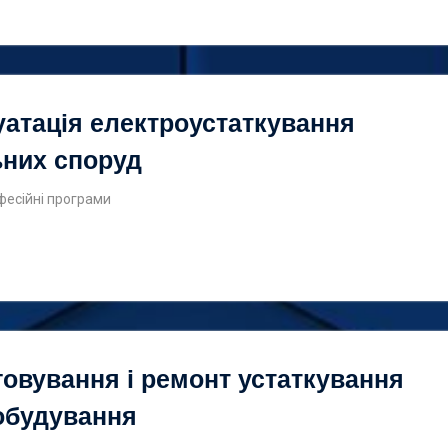
уатація електроустаткування
ьних споруд
фесійні програми
овування і ремонт устаткування
обудування