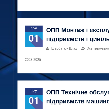
ОПП Монтаж і експл
ГРУ
01
підприємств і цивіл
Щербатюк Влад
Освітньо-про
2023 2025
ОПП Технічне обслуг
ГРУ
01
підприємств машин