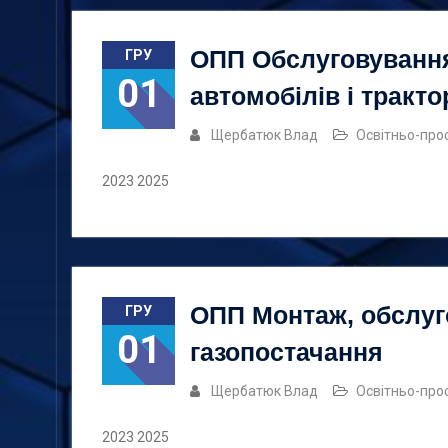
ОПП Обслуговування
ГРУ
01
автомобілів і тракто
Щербатюк Влад
Освітньо-про
2023 2025
ОПП Монтаж, обслуг
ГРУ
01
газопостачання
Щербатюк Влад
Освітньо-про
2023 2025