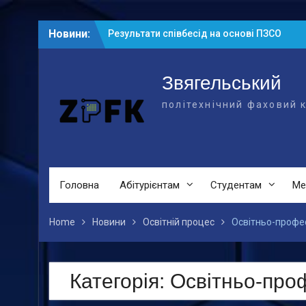
Skip
Новини:
Результати співбесід на основі ПЗСО
to
Результати співбесід на основі БСО
content
Рейтингові списки абітурієнтів на
основі БСО
Звягельський
політехнічний фаховий 
Головна
Абітурієнтам
Студентам
Ме
Home
Новини
Освітній процес
Освітньо-профес
Категорія:
Освітньо-про