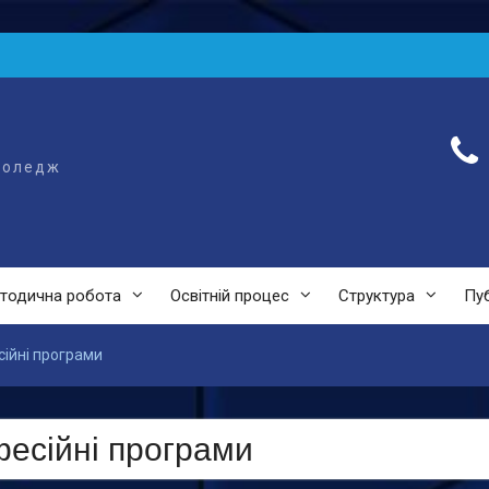
коледж
тодична робота
Освітній процес
Структура
Пуб
ійні програми
фесійні програми