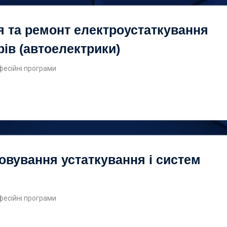
 та ремонт електроустаткування
рів (автоелектрики)
фесійні програми
овування устаткування і систем
фесійні програми