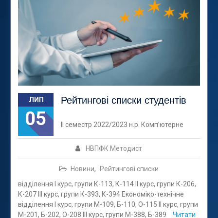
Рейтингові списки студентів
ЛИП
05
ІІ семестр 2022/2023 н.р. Комп’ютерне
НВПФК Методист
Новини
,
Рейтингові списки
відділення І курс, групи К-113, К-114 ІІ курс, групи К-206,
К-207 ІІІ курс, групи К-393, К-394 Економіко-технічне
відділення І курс, групи М-109, Б-110, О-115 ІІ курс, групи
М-201, Б-202, О-208 ІІІ курс, групи М-388, Б-389
Читати