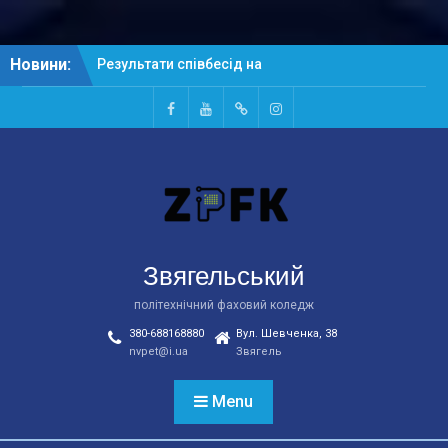
Skip
Новини:
Результати співбесід на
to
основі БСО
content
Рейтингові списки
абітурієнтів на основі
Facebook
Youtube
Telegtam
Instagram
БСО
Результати співбесід на
основі ПЗСО
Звягельський
політехнічний фаховий коледж
380-688168880
Вул. Шевченка, 38
nvpet@i.ua
Звягель
Menu