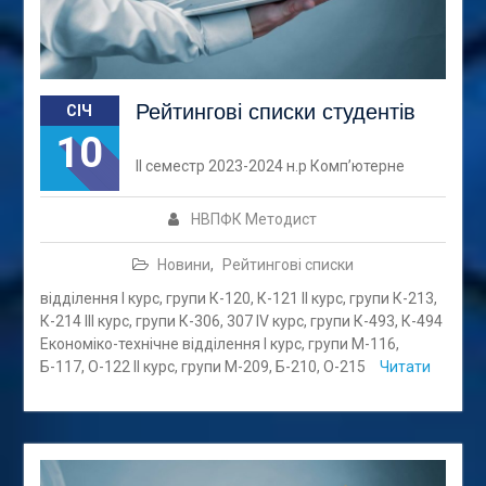
Рейтингові списки студентів
СІЧ
10
ІІ семестр 2023-2024 н.р Комп’ютерне
НВПФК Методист
Новини
,
Рейтингові списки
відділення І курс, групи К-120, К-121 ІІ курс, групи К-213,
К-214 ІІІ курс, групи К-306, 307 ІV курс, групи К-493, К-494
Економіко-технічне відділення І курс, групи М-116,
Б-117, О-122 ІІ курс, групи М-209, Б-210, О-215
Читати