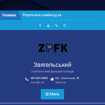
Skip
Новини:
Результати співбесід на
to
основі ПЗСО
content
Результати співбесід на
основі БСО
Facebook
Youtube
Telegtam
Instagram
Рейтингові списки
абітурієнтів на основі
БСО
Звягельський
політехнічний фаховий коледж
380-688168880
Вул. Шевченка, 38
nvpet@i.ua
Звягель
Menu