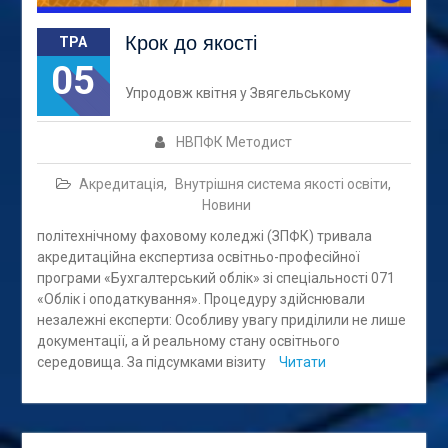
Крок до якості
ТРА
05
Упродовж квітня у Звягельському
НВПФК Методист
Акредитація
,
Внутрішня система якості освіти
,
Новини
політехнічному фаховому коледжі (ЗПФК) тривала
акредитаційна експертиза освітньо-професійної
програми «Бухгалтерський облік» зі спеціальності 071
«Облік і оподаткування». Процедуру здійснювали
незалежні експерти: Особливу увагу приділили не лише
документації, а й реальному стану освітнього
середовища. За підсумками візиту
Читати