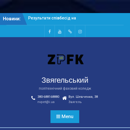
Skip
Новини:
Результати співбесід на
to
основі БСО
content
Рейтингові списки
абітурієнтів на основі
Facebook
Youtube
Telegtam
Instagram
БСО
Результати співбесід на
основі ПЗСО
Звягельський
політехнічний фаховий коледж
380-688168880
Вул. Шевченка, 38
nvpet@i.ua
Звягель
Menu