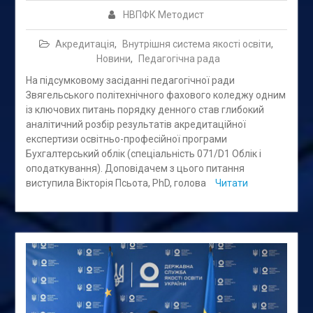
НВПФК Методист
Акредитація
,
Внутрішня система якості освіти
,
Новини
,
Педагогічна рада
На підсумковому засіданні педагогічної ради
Звягельського політехнічного фахового коледжу одним
із ключових питань порядку денного став глибокий
аналітичний розбір результатів акредитаційної
експертизи освітньо-професійної програми
Бухгалтерський облік (спеціальність 071/D1 Облік і
оподаткування). Доповідачем з цього питання
виступила Вікторія Псьота, PhD, голова
Читати