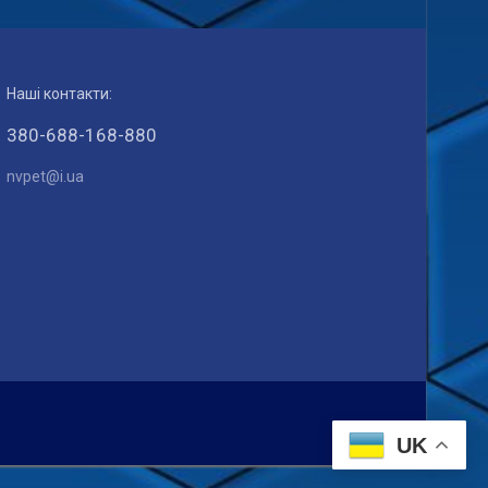
Наші контакти:
380-688-168-880
nvpet@i.ua
UK