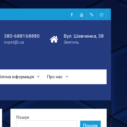
Facebook
Youtube
Telegtam
Instagram
380-688168880
Вул. Шевченка, 38
nvpet@i.ua
Звягель
лічна інформація
Про нас
Пошук
Пошук