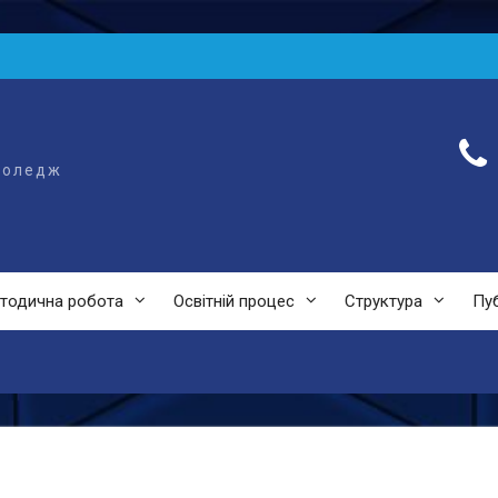
коледж
тодична робота
Освітній процес
Структура
Пуб