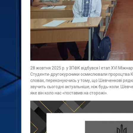
28 жовтня 2025 р. у ЗПФК відбувся І етап ХVІ Міжна
Студенти-другокурсники осмислювали пророцтва Коб
словах, переконуючись у тому, що Шевченкові рядк
звучить сьогодні актуальніше, ніж будь-коли. Шевчен
яке він коло нас «поставив на сторожі».