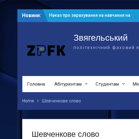
Наказ про зарахування на навчання на
основі БСО
Skip
Новини:
Рейтингові списки абітурієнтів на
to
основі БСО
content
Рейтингові списки на основі ПЗСО
Звягельський
політехнічний фаховий 
Головна
Абітурієнтам
Студентам
Ме
Home
Шевченкове слово
Шевченкове слово