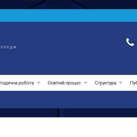
коледж
тодична робота
Освітній процес
Структура
Пуб