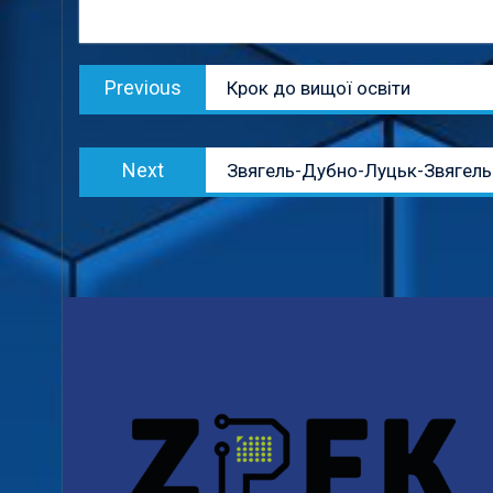
Навігація
Previous
Previous
Крок до вищої освіти
записів
post:
Next
Next
Звягель-Дубно-Луцьк-Звягель
post: