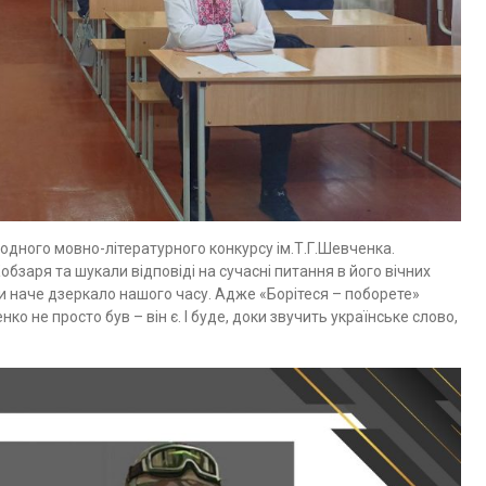
родного мовно-літературного конкурсу ім.Т.Г.Шевченка.
заря та шукали відповіді на сучасні питання в його вічних
и наче дзеркало нашого часу. Адже «Борітеся – поборете»
ко не просто був – він є. І буде, доки звучить українське слово,