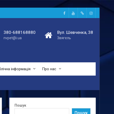
Facebook
Youtube
Telegtam
Instagram
380-688168880
Вул. Шевченка, 38
nvpet@i.ua
Звягель
лічна інформація
Про нас
Пошук
Пошук