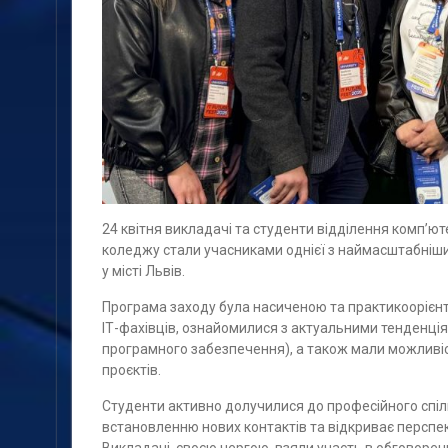
24 квітня викладачі та студенти відділення комп’ю
коледжу стали учасниками однієї з наймасштабніших 
у місті Львів.
Програма заходу була насиченою та практикоорієнто
ІТ-фахівців, ознайомилися з актуальними тенденціям
програмного забезпечення), а також мали можливі
проєктів.
Студенти активно долучилися до професійного спіл
встановленню нових контактів та відкриває персп