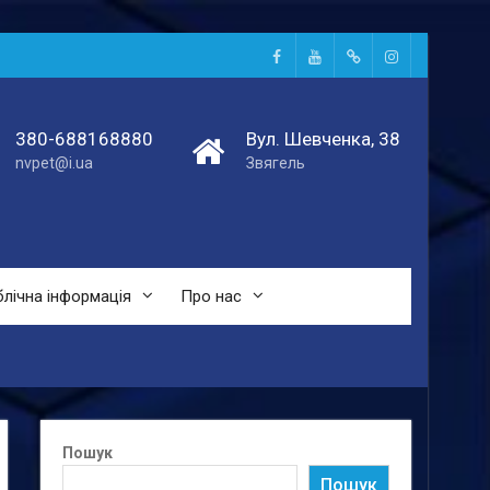
Facebook
Youtube
Telegtam
Instagram
380-688168880
Вул. Шевченка, 38
nvpet@i.ua
Звягель
лічна інформація
Про нас
Пошук
Пошук