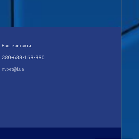
Наші контакти:
380-688-168-880
nvpet@i.ua