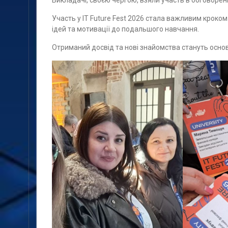
Викладачі, своєю чергою, взяли участь в обговоренні
Участь у IT Future Fest 2026 стала важливим кроко
ідей та мотивації до подальшого навчання.
Отриманий досвід та нові знайомства стануть основою