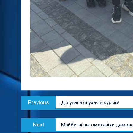
Навігація
Previous
Previous
До уваги слухачів курсів!
записів
post:
Next
Next
Майбутні автомеханіки демонс
post: