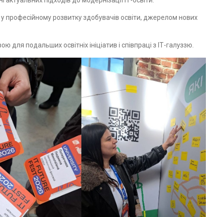
 актуальних підходів до модернізації ІТ-освіти.
м у професійному розвитку здобувачів освіти, джерелом нових
 для подальших освітніх ініціатив і співпраці з ІТ-галуззю.