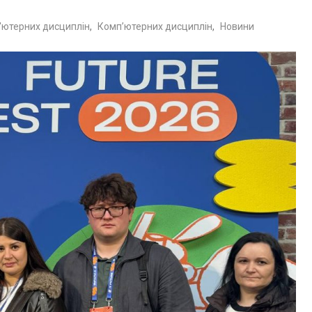
'ютерних дисциплін
,
Комп’ютерних дисциплін
,
Новини