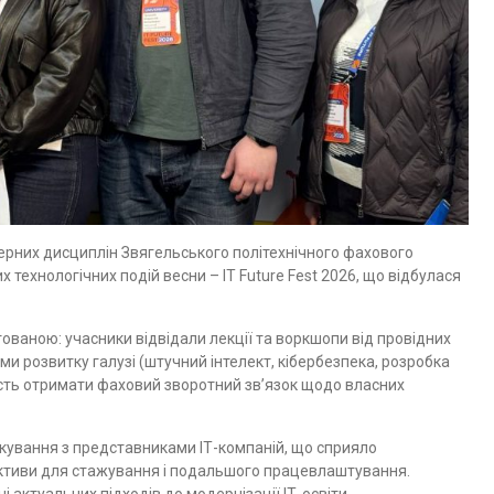
терних дисциплін Звягельського політехнічного фахового
технологічних подій весни – IT Future Fest 2026, що відбулася
ваною: учасники відвідали лекції та воркшопи від провідних
и розвитку галузі (штучний інтелект, кібербезпека, розробка
сть отримати фаховий зворотний зв’язок щодо власних
кування з представниками ІТ-компаній, що сприяло
ективи для стажування і подальшого працевлаштування.