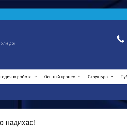
коледж
тодична робота
Освітній процес
Структура
Пуб
що надихає!