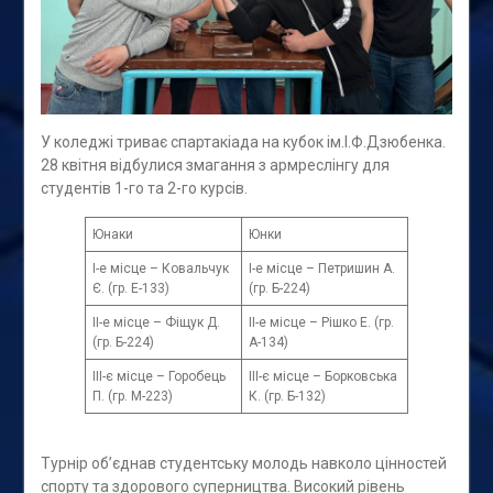
У коледжі триває спартакіада на кубок ім.І.Ф.Дзюбенка.
28 квітня відбулися змагання з армреслінгу для
студентів 1-го та 2-го курсів.
Юнаки
Юнки
І-е місце – Ковальчук
І-е місце – Петришин А.
Є. (гр. Е-133)
(гр. Б-224)
ІІ-е місце – Фіщук Д.
ІІ-е місце – Рішко Е. (гр.
(гр. Б-224)
А-134)
ІІІ-є місце – Горобець
ІІІ-є місце – Борковська
П. (гр. М-223)
К. (гр. Б-132)
Турнір об’єднав студентську молодь навколо цінностей
спорту та здорового суперництва. Високий рівень