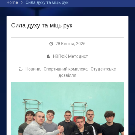
Home
Сила духу та міць рук
Сила духу та міць рук
28 Квітня, 2026
НВПФК Методист
Новини
,
Спортивний комплекс
,
Студентське
дозвілля