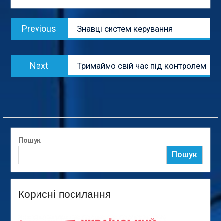
Навігація
Previous
Previous
Знавці систем керування
записів
post:
Next
Next
Тримаймо свій час під контролем
post:
Пошук
Пошук
Корисні посилання