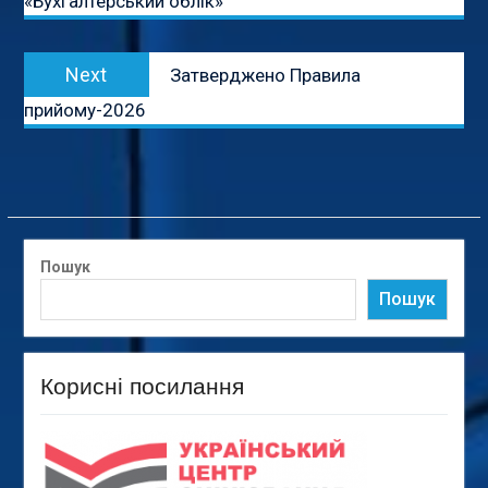
«Бухгалтерський облік»
Next
Next
Затверджено Правила
post:
прийому-2026
Пошук
Пошук
Корисні посилання