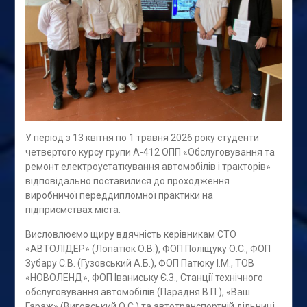
У період з 13 квітня по 1 травня 2026 року студенти
четвертого курсу групи А-412 ОПП «Обслуговування та
ремонт електроустаткування автомобілів і тракторів»
відповідально поставилися до проходження
виробничої переддипломної практики на
підприємствах міста.
Висловлюємо щиру вдячність керівникам СТО
«АВТОЛІДЕР» (Лопатюк О.В.), ФОП Поліщуку О.С., ФОП
Зубару С.В. (Гузовський А.Б.), ФОП Патюку І.М., ТОВ
«НОВОЛЕНД», ФОП Іваниську Є.З., Станції технічного
обслуговування автомобілів (Парадня В.П.), «Ваш
Гараж» (Виговський О.С.) та автотранспортній дільниці