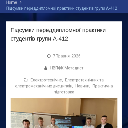
Home
Підсумки переддипломної практики студентів групи А-412
Підсумки переддипломної практики
студентів групи А-412
7 Травня, 2026
НВПФК Методист
Електротехнічне
,
Електротехнічних та
електромеханічних дисциплін
,
Новини
,
Практична
підготовка