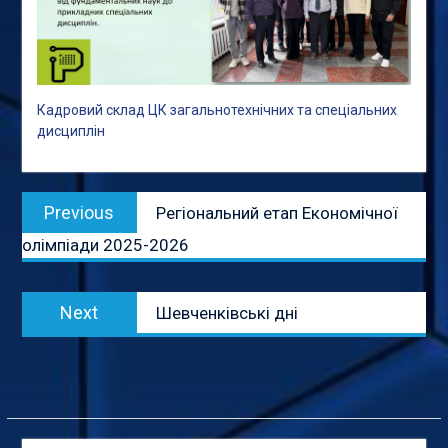
Кадровий склад ЦК загальнотехнічних та спеціальних
дисциплін
Навігація
Previous
Previous
Регіональний етап Економічної
записів
post:
олімпіади 2025-2026
Next
Next
Шевченківські дні
post: