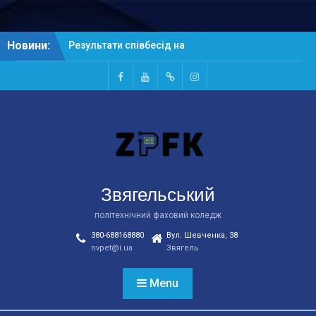
Skip
Новини:
Результати співбесід на
to
основі ПЗСО
content
Результати співбесід на
основі БСО
Facebook
Youtube
Telegtam
Instagram
Рейтингові списки
абітурієнтів на основі
БСО
Звягельський
політехнічний фаховий коледж
380-688168880
Вул. Шевченка, 38
nvpet@i.ua
Звягель
Menu