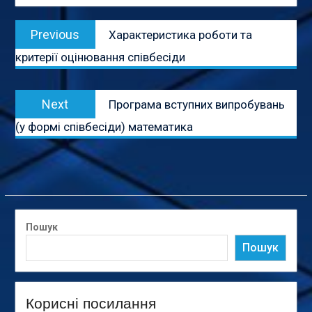
Навігація
Previous
Previous
Характеристика роботи та
записів
post:
критерії оцінювання співбесіди
Next
Next
Програма вступних випробувань
post:
(у формі співбесіди) математика
Пошук
Пошук
Корисні посилання