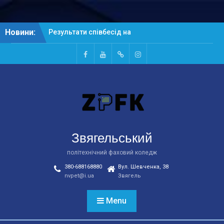
Skip
Новини:
Результати співбесід на
to
основі ПЗСО
content
Результати співбесід на
основі БСО
Facebook
Youtube
Telegtam
Instagram
Рейтингові списки
абітурієнтів на основі
БСО
Звягельський
політехнічний фаховий коледж
380-688168880
Вул. Шевченка, 38
nvpet@i.ua
Звягель
Menu