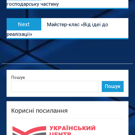
господарську частину
Next
Next
Майстер-клас «Від ідеї до
post:
реалізації»
Пошук
Пошук
Корисні посилання