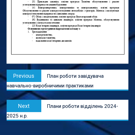
Навігація
Previous
Previous
План роботи завідувача
записів
post:
навчально-виробничими практиками
Next
Next
Плани роботи відділень 2024-
post:
2025 н.р.