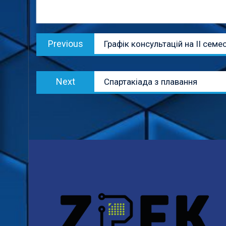
Навігація
Previous
Previous
Графік консультацій на ІІ семе
записів
post:
Next
Next
Спартакіада з плавання
post: