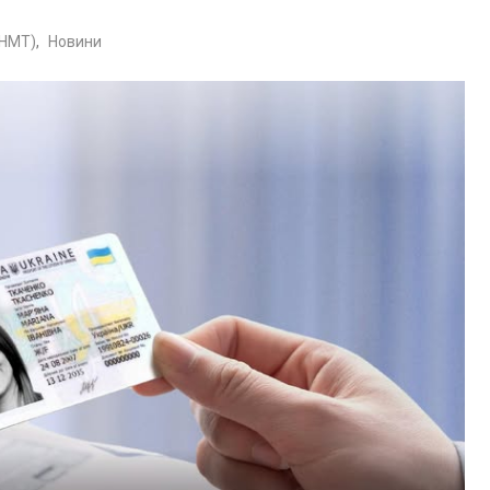
(НМТ)
,
Новини