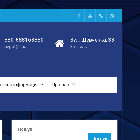
Facebook
Youtube
Telegtam
Instagram
380-688168880
Вул. Шевченка, 38
nvpet@i.ua
Звягель
лічна інформація
Про нас
Пошук
Пошук