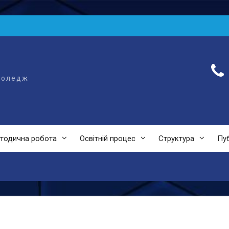
коледж
тодична робота
Освітній процес
Структура
Пуб