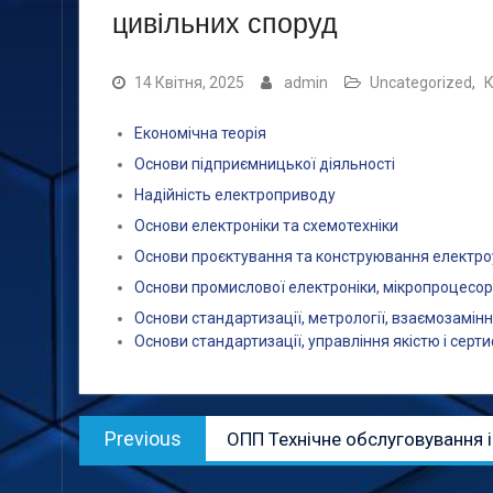
цивільних споруд
14 Квітня, 2025
admin
Uncategorized
,
К
Економічна теорія
Основи підприємницької діяльності
Надійність електроприводу
Основи електроніки та схемотехніки
Основи проєктування та конструювання електр
Основи промислової електроніки, мікропроцесорн
Основи стандартизації, метрології, взаємозамінн
Основи стандартизації, управління якістю і серти
Навігація
Previous
Previous
ОПП Технічне обслуговування 
записів
post: