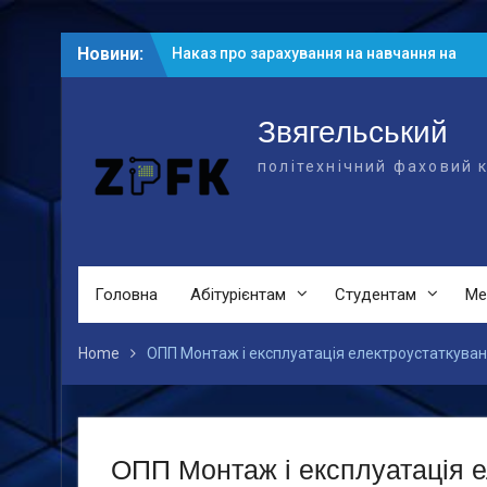
Skip
Новини:
Наказ про зарахування на навчання на
to
основі БСО
content
Рейтингові списки абітурієнтів на
основі БСО
Звягельський
Рейтингові списки на основі ПЗСО
політехнічний фаховий 
Головна
Абітурієнтам
Студентам
Ме
Home
ОПП Монтаж і експлуатація електроустаткуван
ОПП Монтаж і експлуатація е