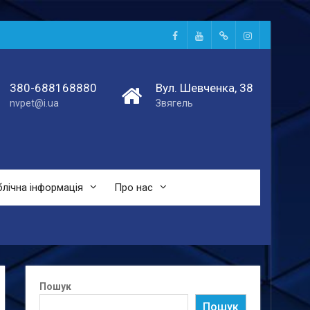
Facebook
Youtube
Telegtam
Instagram
380-688168880
Вул. Шевченка, 38
nvpet@i.ua
Звягель
лічна інформація
Про нас
Пошук
Пошук