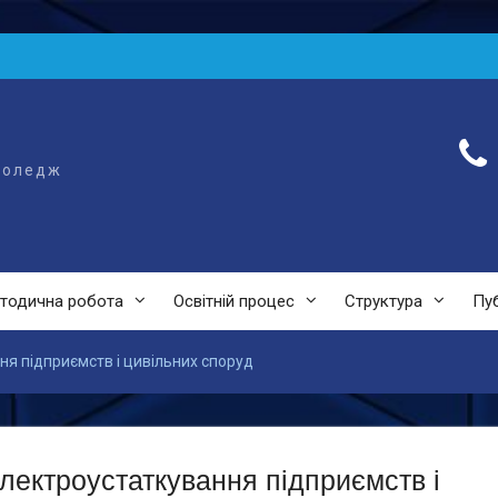
коледж
тодична робота
Освітній процес
Структура
Пуб
ня підприємств і цивільних споруд
лектроустаткування підприємств і