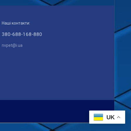
Наші контакти:
380-688-168-880
nvpet@i.ua
UK