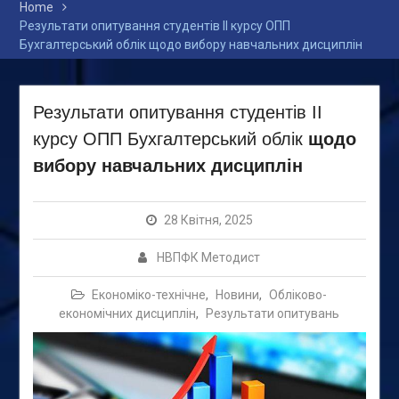
Home
Результати опитування студентів ІІ курсу ОПП
Бухгалтерський облік щодо вибору навчальних дисциплін
Результати опитування студентів ІІ
курсу ОПП Бухгалтерський облік
щодо
вибору навчальних дисциплін
28 Квітня, 2025
НВПФК Методист
Економіко-технічне
,
Новини
,
Обліково-
економічних дисциплін
,
Результати опитувань