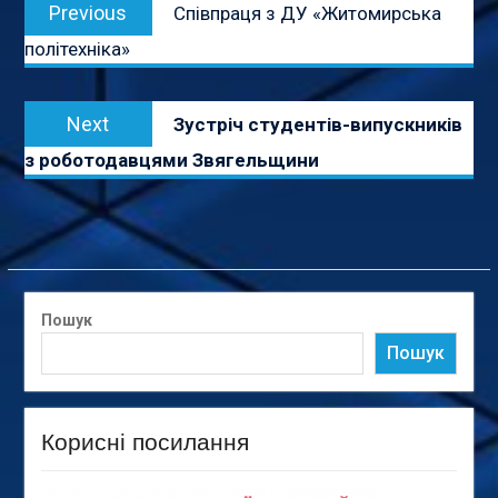
Previous
Previous
Співпраця з ДУ «Житомирська
записів
post:
політехніка»
Next
Next
Зустріч студентів-випускників
post:
з роботодавцями Звягельщини
Пошук
Пошук
Корисні посилання