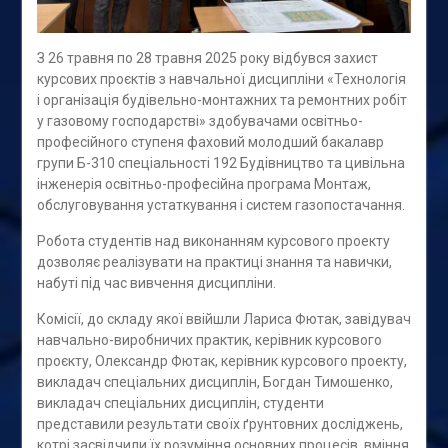
З 26 травня по 28 травня 2025 року відбувся захист
курсових проєктів з навчальної дисципліни «Технологія
і організація будівельно-монтажних та ремонтних робіт
у газовому господарстві» здобувачами освітньо-
професійного ступеня фаховий молодший бакалавр
групи Б-310 спеціальності 192 Будівництво та цивільна
інженерія освітньо-професійна програма Монтаж,
обслуговування устаткування і систем газопостачання.
Робота студентів над виконанням курсового проекту
дозволяє реалізувати на практиці знання та навички,
набуті під час вивчення дисципліни.
Комісії, до складу якої ввійшли Лариса Фютак, завідувач
навчально-виробничих практик, керівник курсового
проєкту, Олександр Фютак, керівник курсового проекту,
викладач спеціальних дисциплін, Богдан Тимошенко,
викладач спеціальних дисциплін, студенти
представили результати своїх ґрунтовних досліджень,
котрі засвідчили їх розуміння основних процесів, вміння