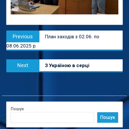
Навігація
Previous
Previous
План заходів з 02.06. по
записів
post:
08.06.2025 р.
Next
Next
З Україною в серці
post:
Пошук
Пошук