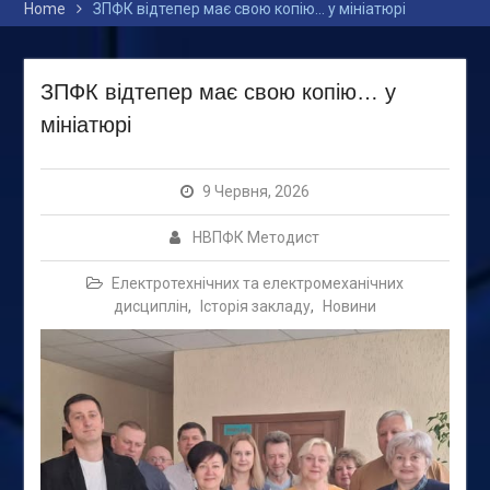
Home
ЗПФК відтепер має свою копію… у мініатюрі
ЗПФК відтепер має свою копію… у
мініатюрі
9 Червня, 2026
НВПФК Методист
Електротехнічних та електромеханічних
дисциплін
,
Історія закладу
,
Новини