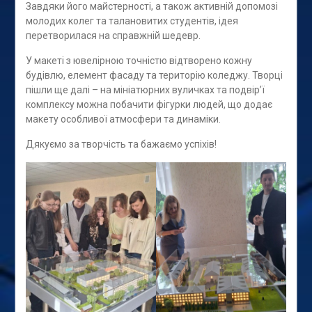
Завдяки його майстерності, а також активній допомозі
молодих колег та талановитих студентів, ідея
перетворилася на справжній шедевр.
У макеті з ювелірною точністю відтворено кожну
будівлю, елемент фасаду та територію коледжу. Творці
пішли ще далі – на мініатюрних вуличках та подвір’ї
комплексу можна побачити фігурки людей, що додає
макету особливої атмосфери та динаміки.
Дякуємо за творчість та бажаємо успіхів!