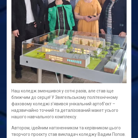
Наш коледж зменшився у сотні разів, але став іще
ближчим до серця! У Звягельському політехнічному
фаховому коледжі з’явився унікальний артоб’єкт –
надзвичайно точний та деталізований макет усього
нашого навчального комплексу.
Автором, ідейним натхненником та керівником цього
творчого проєкту став викладач коледжу Вадим Попов.