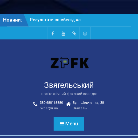
Результати співбесід на
основі ПЗСО
Skip
Новини:
Результати співбесід на
to
основі БСО
content
Рейтингові списки
Facebook
Youtube
Telegtam
Instagram
абітурієнтів на основі
БСО
Звягельський
політехнічний фаховий коледж
380-688168880
Вул. Шевченка, 38
nvpet@i.ua
Звягель
Menu