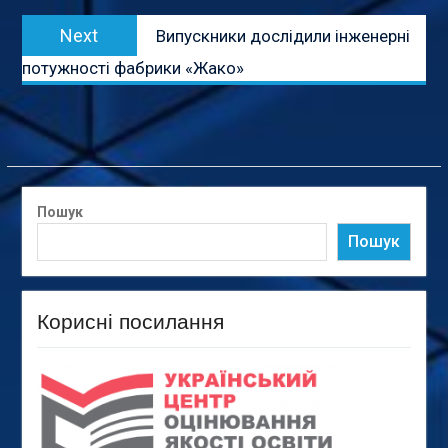
Next
Next
Випускники дослідили інженерні
post:
потужності фабрики «Жако»
Пошук
Пошук
Корисні посилання